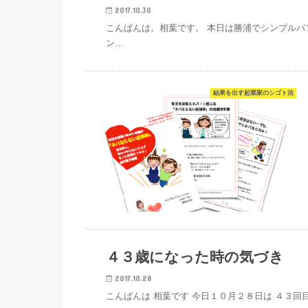
2017.10.30
こんばんは。相葉です。 本日は勝浦でシンプルパ
ン…
結果を出す起業家のシゴト法
結果を出す起業家のシゴト法
４３歳になった時の気づき
2017.10.28
こんばんは 相葉です 今日１０月２８日は ４３回