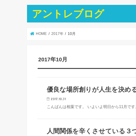
アントレブログ
HOME
2017年
10月
2017年10月
結果を出す起業家のシゴト法
優良な場所創りが人生を決め
2017.10.31
こんばんは相葉です。 いよいよ明日から11月です
結果を出す起業家のシゴト法
人間関係を辛くさせている３