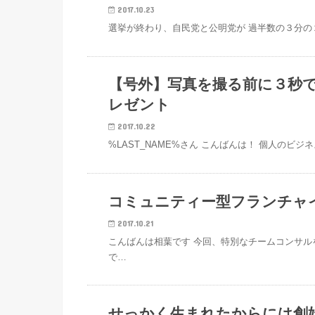
2017.10.23
選挙が終わり、自民党と公明党が 過半数の３分
結果を出す起業家のシゴト法
【号外】写真を撮る前に３秒
レゼント
2017.10.22
%LAST_NAME%さん こんばんは！ 個人の
結果を出す起業家のシゴト法
コミュニティー型フランチャ
2017.10.21
こんばんは相葉です 今回、特別なチームコンサル
で…
結果を出す起業家のシゴト法
せっかく生まれたからには創