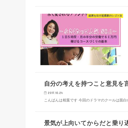
結果を出す起業家のシゴト法
結果を出す起業家のシゴト法
自分の考えを持つこと意見を
2017.10.24
こんばんは相葉です 今回のドラマのクールは面
結果を出す起業家のシゴト法
景気が上向いてからだと乗り