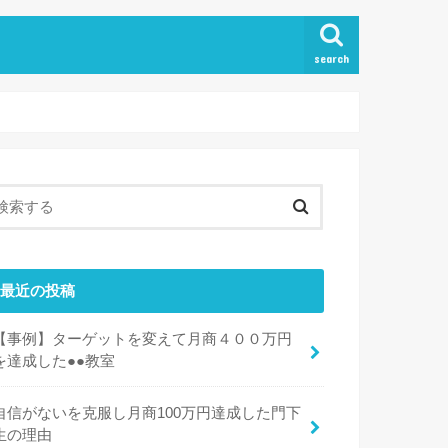
search
最近の投稿
【事例】ターゲットを変えて月商４００万円
を達成した●●教室
自信がないを克服し月商100万円達成した門下
生の理由