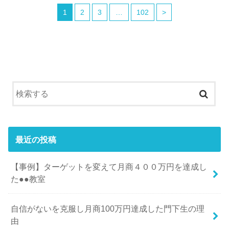
1
2
3
…
102
>
最近の投稿
【事例】ターゲットを変えて月商４００万円を達成し
た●●教室
自信がないを克服し月商100万円達成した門下生の理
由