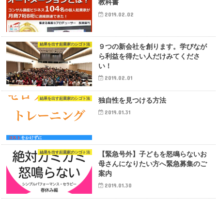
教科書
2019.02.02
結果を出す起業家のシゴト法
９つの新会社を創ります。学びなが
ら利益を得たい人だけみてくださ
い！
2019.02.01
結果を出す起業家のシゴト法
独自性を見つける方法
2019.01.31
結果を出す起業家のシゴト法
【緊急号外】子どもを怒鳴らないお
母さんになりたい方へ緊急募集のご
案内
2019.01.30